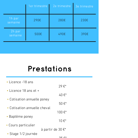
1er trimestre
2e trimestre
3e trimestre
1h par
290€
280€
230€
semaine
2h par
500€
490€
390€
semaine
Prestations
•
Licence -18 ans
29 €*
•
Licence 18 ans et +
40 €*
•
Cotisation annuelle poney
50 €*
•
Cotisation annuelle cheval
100 €*
•
Baptême poney
10 €*
•
Cours particulier
à partir de 30 €*
•
Stage 1/2 journée