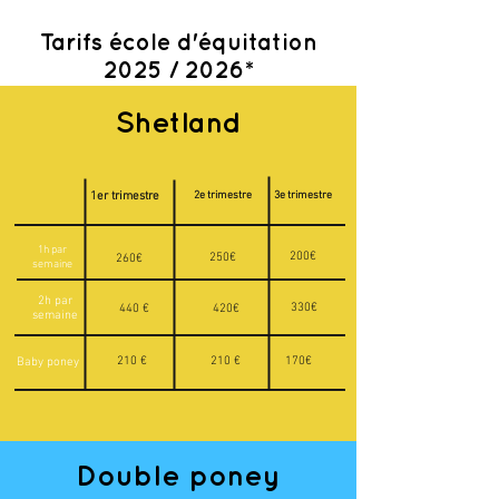
Tarifs école d'équitation
2025 / 2026*
Shetland
2e trimestre
3e trimestre
1er trimestre
1h par
200€
250€
260€
semaine
2h par
330€
440 €
420€
semaine
210 €
210 €
170€
Baby poney
Double poney