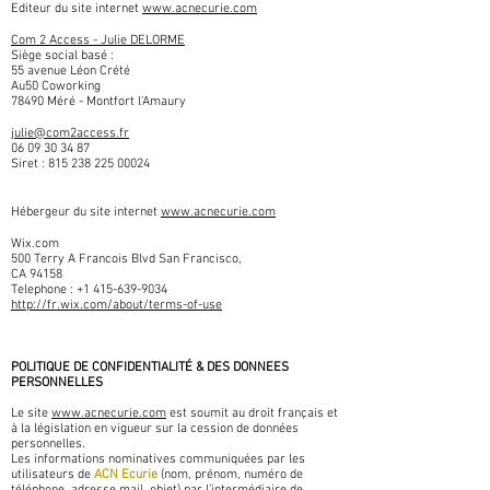
Editeur du site internet
www.acnecurie.com
Com 2 Access - Julie DELORME
Siège social basé :
55 avenue Léon Crété
Au50 Coworking
78490 Méré - Montfort l'Amaury
julie@com2access.fr
06 09 30 34 87
Siret :
815 238 225 00024
Hébergeur du site internet
www.acnecurie.com
Wix.com
500 Terry A Francois Blvd San Francisco,
CA 94158
Telephone :
+1 415-639-9034
http://fr.wix.com/about/terms-of-use
POLITIQUE DE CONFIDENTIALITÉ & DES DONNEES
PERSONNELLES
Le site
www.acnecurie.com
est soumit au droit français et
à la législation en vigueur sur la cession de données
personnelles.
Les informations nominatives communiquées par les
utilisateurs de
ACN Ecurie
(nom, prénom, numéro de