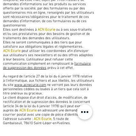
téléphone, adresse mail, objet) par l’intermédiaire de
demandes d’informations sur les produits ou services
offerts par la société, par des formulaires ou par des
questionnaires mis en ligne, renseignés par les utilisateurs
sont nécessaires/obligatoires pour le traitement de ces
demandes d’information, de ces formulaires ou de ces
questionnaires
Elles sont destinées à
ACN Ecurie
ou à ses sous-traitants
et/ou ses prestataires pour des besoins de gestion et de
traitements des demandes des utilisateurs.
Elles ne seront communiquées à des tiers que pour
satisfaire aux obligations légales et réglementaires.
ACN Ecurie
peut utiliser les coordonnées afin d’envoyer
aux utilisateurs ses newsletters et ou des offres adaptées
à leur besoins. L’utilisateur peut refuser cette
communication simplement en remplissant le
formulaire
de suppression des données
prévu à cet effet.
Au regard de l'article 27 de la loi du 6 janvier 1978 relative
à l'informatique, aux fichiers et aux libellés, les utilisateurs
du site
www.acnecurie.com
ne verront pas leurs données
personnelles cédées ou louées à un tiers que cela soit à
titre onéreux ou gracieux.
Le client dispose d'un droit d'accès, de modification, de
rectification et de supression des données le concernant
(article 34 de la loi du 6 janvier 1978) qu'il peut exercer
auprès de
ACN Ecurie
en adressant une demande par
courrier postal avec une copie de pièce d’identité à
l’adresse suivante :
ACN Ecurie
, 5 route de
Gambaiseuil, 78610 Saint-Léger-en-Yvelines.