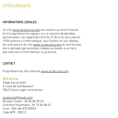
utilisateurs.
INFORMATIONS LÉGALES
Le site
www.acnecurie.com
est soumis au droit français
et à la législation en vigueur sur la cession de données
personnelles. Au regard de l'article 27 de la loi du 6 janvier
1978 relative à l'informatique, aux fichiers et aux libellés,
les utilisateurs du site
www.acnecurie.com
ne verront pas
leurs données personnelles cédées ou louées à un tiers
que cela soit à titre onéreux ou gracieux.
CONTACT
Propriétaire du site internet
www.acnecurie.com
ACN Ecurie
Siège social basé :
5 route de Gambaiseuil
78610 Saint-Léger-en-Yvelines
acnecurie@gmail.com
Nicolas Toudic :
06 86 80 90 03
Charlène Hosemans :
06 15 06 88 42
Siret :
800 484 875 00029
Code APE : 8551Z